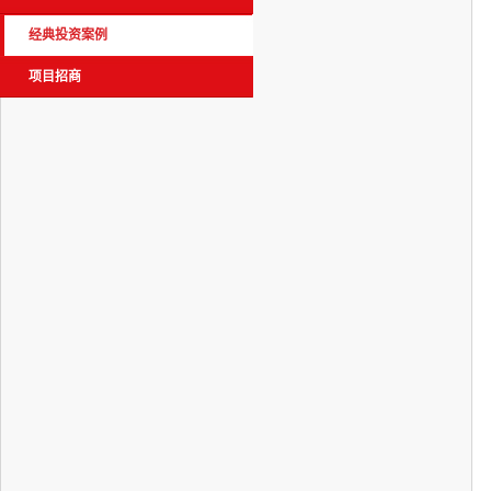
经典投资案例
项目招商