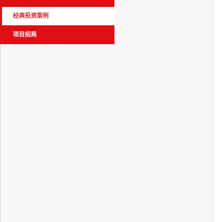
经典投资案例
项目招商