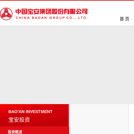
首 页
BAO'AN INVESTMENT
宝安投资
投资概述