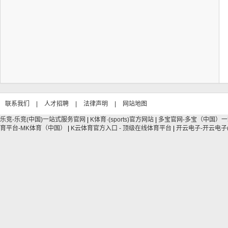
联系我们
|
人才招聘
|
法律声明
|
网站地图
乐竞-乐竞(中国)一站式服务官网
|
K体育·(sports)官方网站
|
多宝官网-多宝（中国）
育平台-MK体育（中国）
|
K云体育官方入口 - 顶级在线体育平台
|
开云电子-开云电子(