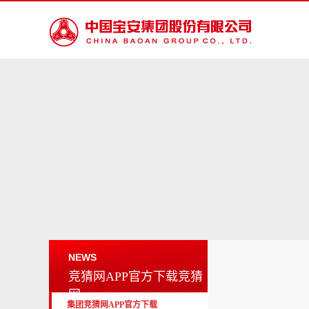
NEWS
竞猜网APP官方下载竞猜
网
集团竞猜网APP官方下载