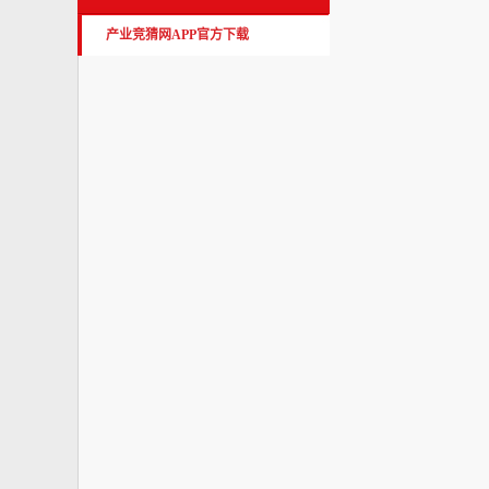
产业竞猜网APP官方下载