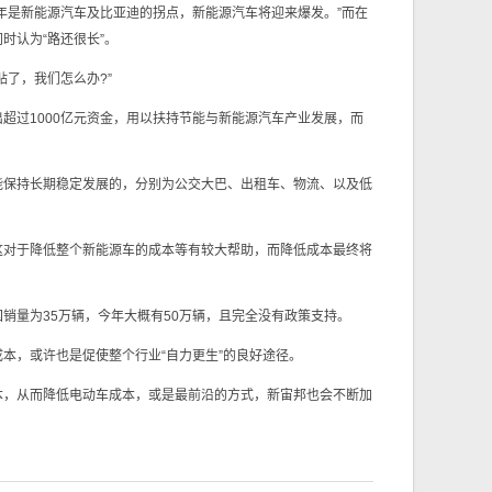
年是新能源汽车及比亚迪的拐点，新能源汽车将迎来爆发。”而在
时认为“路还很长”。
了，我们怎么办?”
过1000亿元资金，用以扶持节能与新能源汽车产业发展，而
保持长期稳定发展的，分别为公交大巴、出租车、物流、以及低
这对于降低整个新能源车的成本等有较大帮助，而降低成本最终将
量为35万辆，今年大概有50万辆，且完全没有政策支持。
本，或许也是促使整个行业“自力更生”的良好途径。
，从而降低电动车成本，或是最前沿的方式，新宙邦也会不断加