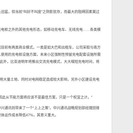
迅猛，但当前“叫好不叫座”之阴影犹存，而最大的阻碍因素莫过
电桩之外的其他充电形态，如移动充电车、无线充电……各类模
目前有两类商业模式，一类是如大巴和出租车，公司采取与南方
人使用的充电桩设施方面，未来小区强制性预留充电配套设施所需
。此外，比亚迪明年将推出交流充电模式，大大缩短充电时间，将
占用大量土地、同时对电网稳定造成较大影响，另外小区建设充电
因此从节能方面将应该不是最佳方案，只是一个权宜之计。”
兴通讯则带来了一个“上上之策”。中兴通讯战略规划部经理田锋
体运作成本降低47%，其意义重大。