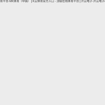
育平台-MK体育（中国）
|
K云体育官方入口 - 顶级在线体育平台
|
开云电子-开云电子(