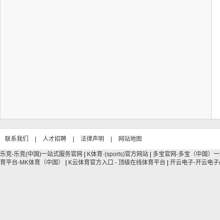
联系我们
|
人才招聘
|
法律声明
|
网站地图
乐竞-乐竞(中国)一站式服务官网
|
K体育·(sports)官方网站
|
多宝官网-多宝（中国）
育平台-MK体育（中国）
|
K云体育官方入口 - 顶级在线体育平台
|
开云电子-开云电子(