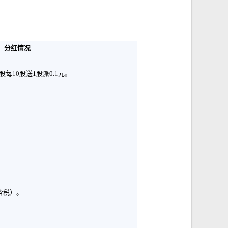
分红情况
股每
10
股送
1
股派
0.1
元。
含税）。